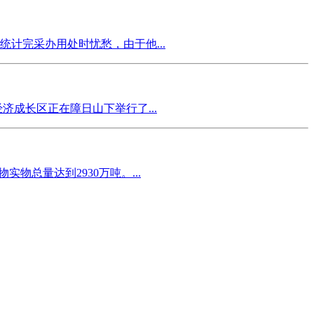
统计完采办用处时忧愁，由于他...
成长区正在障日山下举行了...
物总量达到2930万吨。...