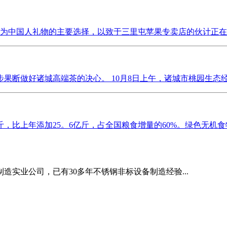
敏捷成为中国人礼物的主要选择，以致于三里屯苹果专卖店的伙计正在
断做好诸城高端茶的决心。 10月8日上午，诸城市桃园生态经济
比上年添加25。6亿斤，占全国粮食增量的60%。绿色无机食物实
造实业公司，已有30多年不锈钢非标设备制造经验...