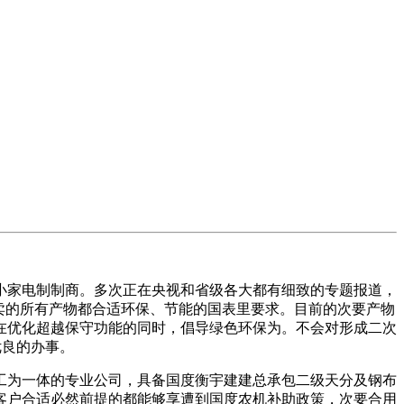
家电制制商。多次正在央视和省级各大都有细致的专题报道，
卖的所有产物都合适环保、节能的国表里要求。目前的次要产物
在优化超越保守功能的同时，倡导绿色环保为。不会对形成二次
优良的办事。
为一体的专业公司，具备国度衡宇建建总承包二级天分及钢布
，客户合适必然前提的都能够享遭到国度农机补助政策，次要合用