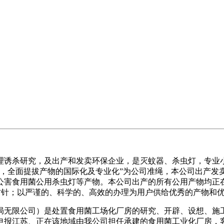
诱杀研究，及出产和发卖环保企业，是灭蚊器、杀虫灯，专业小
异，全面提拔产物的国际化及专业化”为公司准绳，本公司出产发
公害食用菌公用杀虫灯等产物。本公司出产的所有公用产物均正
营方针；以严谨的、科学的、高效的办理为用户供给优秀的产物和
无限公司）是处置食用菌工场化厂房的研究、开辟、设想、施工
功申报江苏、正在该地域由我公司担任承建的食用菌工业化厂房