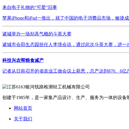
来自电子礼物的“可爱”旧事
苹果iPhone和iPad一推出，就了中国的电子消费品市场，
诸城举办一场别具气概的斗茶大赛
诸城市会田生态园担任人李境会说，通过此次斗茶大赛，进一步果
科技兴农帮粮食减产
记者从日前召开的省农业工做会议上获悉，总产达到870。6亿斤，
创建于1985年，是一家集产品设计、生产、服务为一体的设备制
网站首页
关于我们