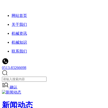
网站首页
关于我们
机械资讯
机械知识
联系我们
0513-83266698
确认
新闻动态