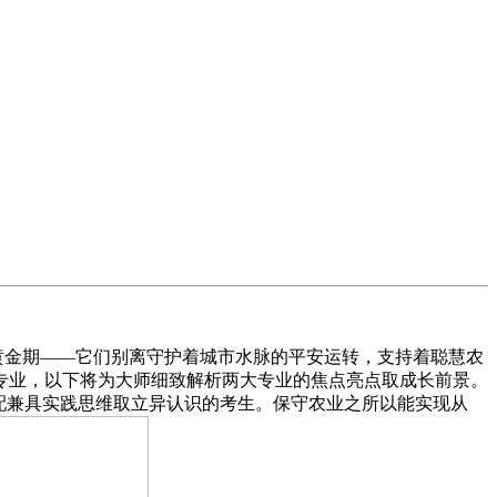
黄金期——它们别离守护着城市水脉的平安运转，支持着聪慧农
专业，以下将为大师细致解析两大专业的焦点亮点取成长前景。
配兼具实践思维取立异认识的考生。保守农业之所以能实现从