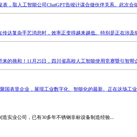
表，取人工智能公司ChatGPT告竣计谋合做伙伴关系。此次合做
传达复杂手艺消息时，效率正变得越来越低。特别是正在涉及细密
的挑和！11月25日，四川省高校人工智能使用竞赛暨引智帮企
国表里企业，展现工业数字化、智能化的最新。正在这场工业盛宴
造实业公司，已有30多年不锈钢非标设备制造经验...