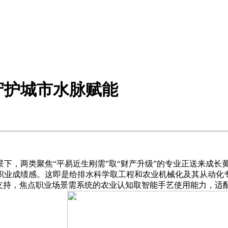
守护城市水脉赋能
，两类聚焦“平易近生刚需”取“财产升级”的专业正送来成长
职业成绩感。这即是给排水科学取工程和农业机械化及其从动化
点支持，焦点职业场景需系统的农业认知取智能手艺使用能力，适