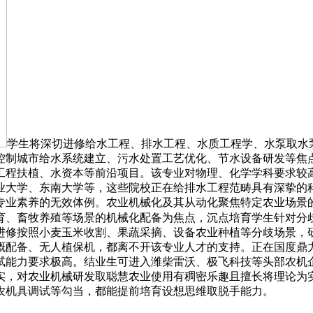
学生将深切进修给水工程、排水工程、水质工程学、水泵取水
控制城市给水系统建立、污水处置工艺优化、节水设备研发等焦
工程扶植、水资本等前沿项目。该专业对物理、化学学科要求较
业大学、东南大学等，这些院校正在给排水工程范畴具有深挚的
专业素养的无效体例。农业机械化及其从动化聚焦特定农业场景
育、畜牧养殖等场景的机械化配备为焦点，沉点培育学生针对分
进修按照小麦玉米收割、果蔬采摘、设备农业种植等分歧场景，
溉配备、无人植保机，都离不开该专业人才的支持。正在国度鼎
试能力要求极高。结业生可进入潍柴雷沃、极飞科技等头部农机
实，对农业机械研发取聪慧农业使用有稠密乐趣且擅长将理论为
农机具调试等勾当，都能提前培育设想思维取脱手能力。