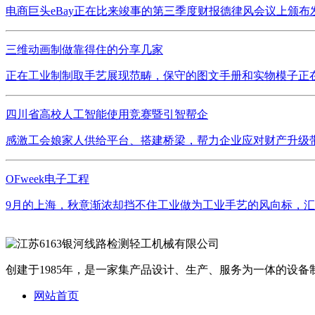
电商巨头eBay正在比来竣事的第三季度财报德律风会议上颁布发
三维动画制做靠得住的分享几家
正在工业制制取手艺展现范畴，保守的图文手册和实物模子正在
四川省高校人工智能使用竞赛暨引智帮企
感激工会娘家人供给平台、搭建桥梁，帮力企业应对财产升级带来
OFweek电子工程
9月的上海，秋意渐浓却挡不住工业做为工业手艺的风向标，汇聚
创建于1985年，是一家集产品设计、生产、服务为一体的设备制
网站首页