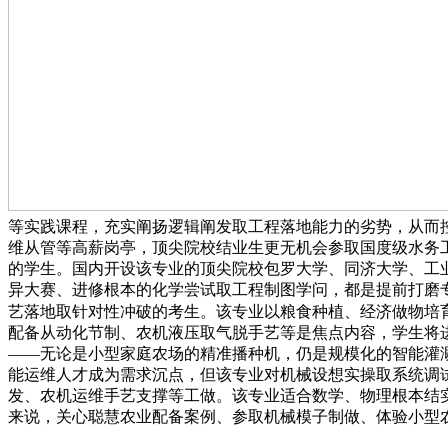
等实践课程，充实阐扬逻辑阐发取工程落地能力的劣势，从而
维从管等高薪岗亭，顶尖院校结业生更无机会参取国度级水务
的学生。国内开设该专业的顶尖院校包罗大学、同济大学、工
异大赛、进修根本的化学尝试取工程制图学问，都是提前打磨
艺落地取针对性冲破的考生。该专业以粮食种植、经济做物培
配备从动化节制、农机液压取气脱手艺等是焦点内容，学生将
——无论是小型家庭农场的精准播种机，仍是规模化的智能灌
能运维人才成为需求沉点，但该专业对机械设想实操取系统调
发、农机运维手艺支撑等工做。该专业适合数学、物理根本结
来说，关心聪慧农业配备案例、参取机械模子制做、体验小型