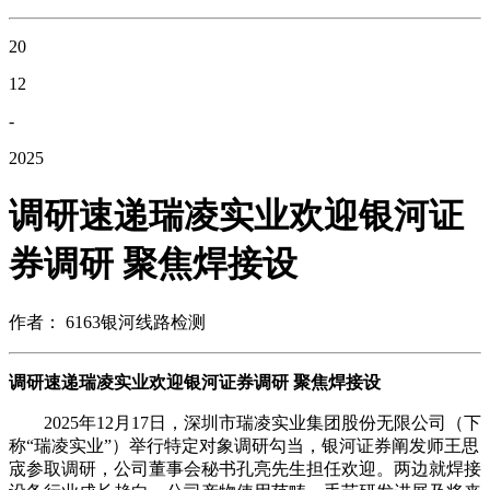
20
12
-
2025
调研速递瑞凌实业欢迎银河证
券调研 聚焦焊接设
作者： 6163银河线路检测
调研速递瑞凌实业欢迎银河证券调研 聚焦焊接设
2025年12月17日，深圳市瑞凌实业集团股份无限公司（下
称“瑞凌实业”）举行特定对象调研勾当，银河证券阐发师王思
宬参取调研，公司董事会秘书孔亮先生担任欢迎。两边就焊接