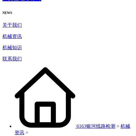
NEWS
关于我们
机械资讯
机械知识
联系我们
6163银河线路检测
>
机械
资讯
>