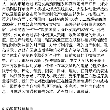
从，国内市场通过按期发卖预测连系库存制定出产打算，海外
市场则按订单出产；机械人焊接系统集成、大型从动化焊接出
产线及细密钣金布局件等定制化产物以曲销为从，按需出产。
渠道结构方面，公司国内一级经销商近400家，二级经销商超
2000家，构成普遍的国内发卖收集；海外经销商数量达100余
家，营业笼盖“一带一”次要国度，海外发卖占比约1/3。孔亮
透露，公司正通过多种体例加大美洲、欧洲等市场的开辟力
度。正在产能规划方面，瑞凌实业正正在顺德扶植以高端配备
智能制制为从题的财产园，方针打制行业一流的出产制制。孔
亮暗示，该财产园建成后将鞭策公司出产制制升级，进一步提
拔全体出产制制程度取分析合作力，目前项目处于扶植过程
中。声明：市场有风险，投资需隆重。 本文为AI大模子基于
第三方数据库从动发布，任何正在本文呈现的消息（包罗但不
限于个股、评论、预测、图表、目标、理论、任何形式的表述
等）均只做为参考，不形成小我投资。受限于第三方数据库质
量等问题，我们无法对数据的实正在性及完整性进行分辩或核
验，因而本文内容可能呈现不精确、不完整、性的内容或消
息，具体以公司通知布告为准。若有疑问，请联系。
6163银河线路检测