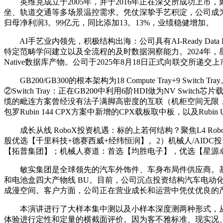
英维克成立于2005年，并于2016年正在深交所成功上市
坐、轨道交通等多场景温控需求。凭仗深挚手艺积淀，公司成为华
归母净利润3。99亿元，同比添加13。13%，业绩稳健增加。
AI手艺业内领先，积极结构出海：公司具有AI-Ready Da
特定范畴学问建立以及全流程的及时数据洞察能力。2024年，星
Native数据库产物。公司于2025年8月18日正式向联交所递
GB200/GB300的根本架构为18 Compute Tray+9 Swit
②Switch Tray：正在GB200中利用6阶HDI做为NV 
缆的毗连方案曾经没有法子满脚高密度的互联（机柜空间无限，
包罗Rubin 144 CPX方案中新增的CPX载板取中板，以及Rubin 
成长从线 RoboX投资机遇：标的上若何结构？聚焦L4 Ro
股优选【千里科技+德赛西威+经纬恒润】。2）机械人/AIDC投资
【拓普集团】；机械人赛道：首选【均胜电子】，优选【星源
敏实集团是全球领先的汽车外饰件、车身布局件供应商。基于多
和电池盒四大产物线 BU。目前，公司沉点投资结构汽车电
成漫空间。客户方面，公司正在营业成长和运营中凭仗优良的
本演讲进行了大样本集中测以及小样本深度测两种形式，从场
体验进行定性和定量的横截面评价。因为客不雅标准、现实况