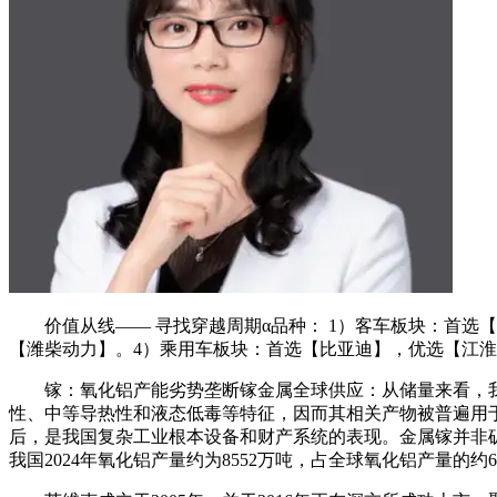
价值从线—— 寻找穿越周期α品种： 1）客车板块：首选【
【潍柴动力】。4）乘用车板块：首选【比亚迪】，优选【江
镓：氧化铝产能劣势垄断镓金属全球供应：从储量来看，我国
性、中等导热性和液态低毒等特征，因而其相关产物被普遍用
后，是我国复杂工业根本设备和财产系统的表现。金属镓并非
我国2024年氧化铝产量约为8552万吨，占全球氧化铝产量的