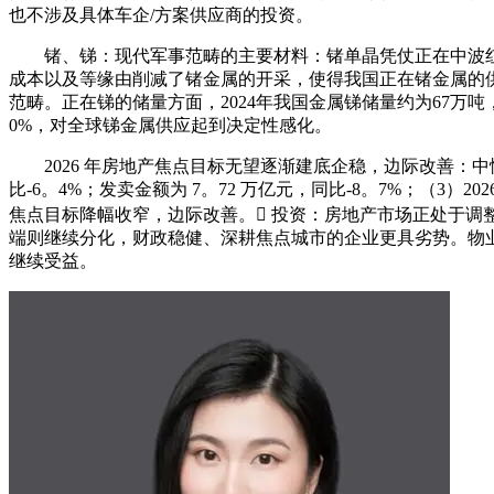
也不涉及具体车企/方案供应商的投资。
锗、锑：现代军事范畴的主要材料：锗单晶凭仗正在中波红外
成本以及等缘由削减了锗金属的开采，使得我国正在锗金属的
范畴。正在锑的储量方面，2024年我国金属锑储量约为67万吨
0%，对全球锑金属供应起到决定性感化。
2026 年房地产焦点目标无望逐渐建底企稳，边际改善：中性假设下
比-6。4%；发卖金额为 7。72 万亿元，同比-8。7%；（3）202
焦点目标降幅收窄，边际改善。 投资：房地产市场正处于调
端则继续分化，财政稳健、深耕焦点城市的企业更具劣势。物业
继续受益。