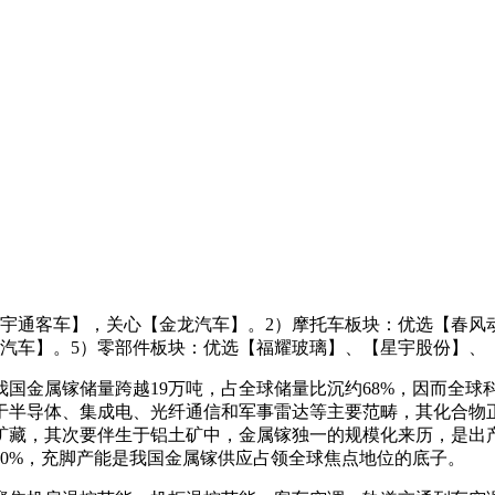
宇通客车】，关心【金龙汽车】。2）摩托车板块：优选【春风
淮汽车】。5）零部件板块：优选【福耀玻璃】、【星宇股份】、
金属镓储量跨越19万吨，占全球储量比沉约68%，因而全球
于半导体、集成电、光纤通信和军事雷达等主要范畴，其化合物正
矿藏，其次要伴生于铝土矿中，金属镓独一的规模化来历，是出
约60%，充脚产能是我国金属镓供应占领全球焦点地位的底子。