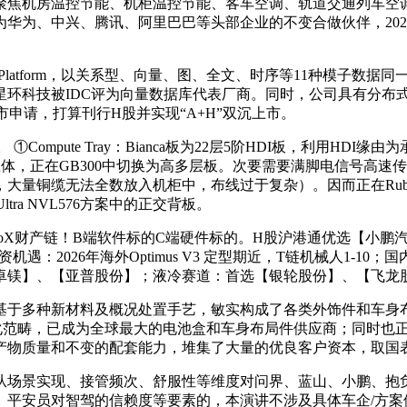
，聚焦机房温控节能、机柜温控节能、客车空调、轨道交通列车
为、中兴、腾讯、阿里巴巴等头部企业的不变合做伙伴，2025前
ta Platform，以关系型、向量、图、全文、时序等11种模
环科技被IDC评为向量数据库代表厂商。同时，公司具有分布式关系
交上市申请，打算刊行H股并实现“A+H”双沉上市。
ch Tray。 ①Compute Tray：Bianca板为22层5阶HDI板，
Switch芯片载体，正在GB300中切换为高多层板。次要需要满脚电信
大量铜缆无法全数放入机柜中，布线过于复杂）。因而正在Rub
Ultra NVL576方案中的正交背板。
boX财产链！B端软件标的C端硬件标的。H股沪港通优选【小鹏汽
机遇：2026年海外Optimus V3 定型期近，T链机械人1-
卓镁】、【亚普股份】；液冷赛道：首选【银轮股份】、【飞龙
种新材料及概况处置手艺，敏实构成了各类外饰件和车身布局件
动化范畴，已成为全球最大的电池盒和车身布局件供应商；同时也
产物质量和不变的配套能力，堆集了大量的优良客户资本，取国
景实现、接管频次、舒服性等维度对问界、蓝山、小鹏、抱负
、平安员对智驾的信赖度等要素的，本演讲不涉及具体车企/方案