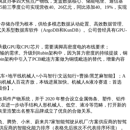
空调及办事四大焦点产物线，笼盖数据核心、储能电坐、通信基
三季度公司实现营收40。26亿元，同比添加40。19%，实现
子数据同一存储办理为根本，供给多模态数据从动处置、高效数据管理、
型数据库软件（ArgoDB和KunDB）。公司曾经具有GPU-
利用HDI缘由为承载GPU取CPU芯片，需要满脚高密度电的布线要求；
号高速传输的需求。升级到Rubin架构中，因为算力密度的持续提拔，铜
in架构中引入了PCB毗连方案做为铜缆毗连的替代，增量内容
车+地平线机械人+小马智行/文远知行+曹操/黑芝麻智能】；A
10；国内机械人百花齐放，本钱进展加快。机械人&液冷赛道：首选
股份】。
产物系统，并于 2020 年整合设立金属饰条、塑件、铝件
正在进一步动手结构人形机械人、低空、液冷等范畴，打开新的
表里浩繁出名整车品牌成立了优良的合做关系。
、腾势、小米、蔚来共7家智能驾驶从机厂/方案供应商的智驾
供应商的智能化能力排序（表格先后挨次不代表排序环境），