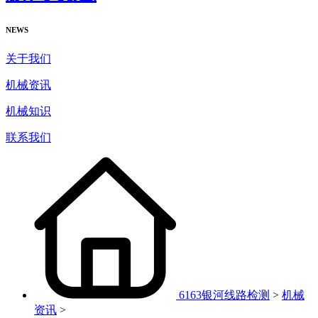
NEWS
关于我们
机械资讯
机械知识
联系我们
6163银河线路检测
>
机械
资讯
>