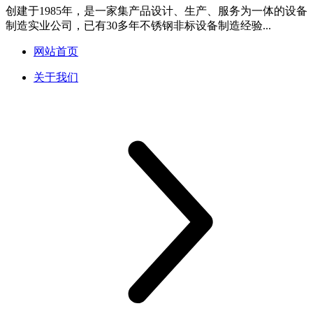
创建于1985年，是一家集产品设计、生产、服务为一体的设备
制造实业公司，已有30多年不锈钢非标设备制造经验...
网站首页
关于我们