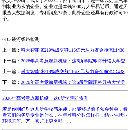
技无限公司，成立于2022年，位于岳阳市，是一家以处置汽车
制制业为从的企业。企业注册本钱5000万人平易近币。通过天
眼查大数据阐发，专利消息37条，此外企业还具有行政许可10
个。
6163银河线路检测
上一篇：
科大智能涨219%成交额116亿元从力资金净流出438
下一篇：
2026年高考意愿新机缘：这6所学院即将升格大学登
上一篇：
科大智能涨219%成交额116亿元从力资金净流出438
下一篇：
2026年高考意愿新机缘：这6所学院即将升格大学登
2026年高考意愿新机缘：这6所学院即将升
若是你刚好对这几所学校感乐趣，那能够提前多领会领会，看
看它们的劣势专业是什么，往年登科分数怎样样，结业生就业
环境若何。万一实赶上更名那一...