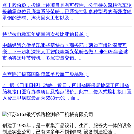
兆丰股份称，投建上述项目具有可行性。公司持久深耕汽车轮
毂轴承单位及底盘系统范畴，已系统控制多种型号的高强度轴
承钢的选材、淬火回火工艺以及...
特斯拉电动车年销量初次被比亚迪超越；
中韩经贸合做呈现哪些新特点？商务部：两边产供链深度互
嵌，下一步将深挖人工智能等新兴范畴合做！ ◆2026年全球
市场将送环节转机，多沉变量交错。...
白宫呼吁提高国防预算美股军工股暴涨；
2、据《四川日报》动静，近日，四川省医保局披露了四川省
脑机接口医疗办事项目及指点限价。此中，侵入式脑机接口置
入费三甲病院最高为6583元/次，而...
创建于1985年，是一家集产品设计、生产、服务为一体的设备
制造实业公司，已有30多年不锈钢非标设备制造经验...