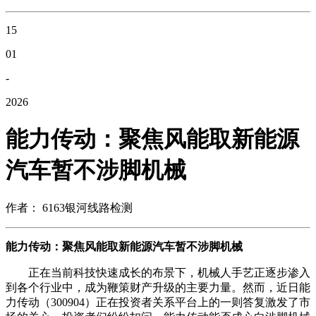
15
01
-
2026
能力传动：聚焦风能取新能源
汽车暂不涉脚机械
作者： 6163银河线路检测
能力传动：聚焦风能取新能源汽车暂不涉脚机械
正在当前科技快速成长的布景下，机械人手艺正逐步渗入
到各个行业中，成为鞭策财产升级的主要力量。然而，近日能
力传动（300904）正在投资者关系平台上的一则答复激发了市