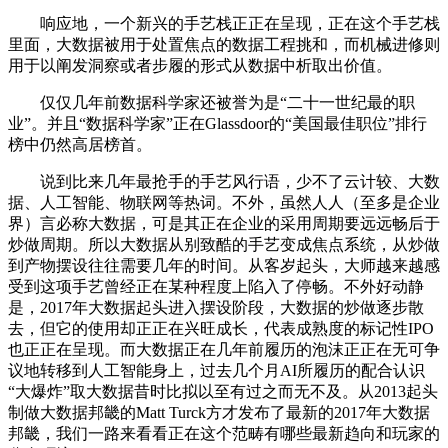
响应地，一个新兴的手艺栈正正在呈现，正在这个手艺栈
里面，大数据被用于处置焦点的数据工程挑和，而机械进修则
用于以阐发洞察或者步履的形式从数据中析取出价值。
仅仅几年前数据科学家还被誉为是“二十一世纪最的职
业”。并且“数据科学家”正在Glassdoor的“美国最佳职位”排行
榜中仍然高居榜首。
说到比来几年最抢手的手艺风行语，少不了云计较、大数
据、人工智能、物联网等热词。不外，虽然人人（至多是企业
界）言必称大数据，可是其正在企业的采用周期要远远畅后于
炒做周期。所以大数据从别致酷的手艺变成焦点系统，从炒做
到产物摆设往往需要几年的时间。从客岁起头，大师越来越感
受到这项手艺曾经正在某种程度上陷入了停畅。不外好动静
是，2017年大数据起头进入摆设阶段，大数据的炒做逐步散
去，但它的使用却正正在兴旺成长，代表成熟度的标记性IPO
也正正在呈现。而大数据正在几年前履历的泡沫正正在无可争
议地转移到人工智能身上，过去几个月AI所履历的配合认识
“大爆炸”取大数据昔时比拟以至有过之而无不及。从2013起头
制做大数据邦畿的Matt Turck方才发布了最新的2017年大数据
邦畿，我们一路来看看正在这个范畴有哪些最新趋向和玩家的