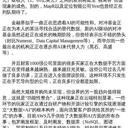
元）取收入（2。61亿美元）之间的差别将延至“独角兽”估值
现象的成色。别的，MapR以及定位智能公司Yext也曾经正在
列队期待了。
金融界似乎一曲正在思虑着AI的可能性和。对冲基金正
正在为本人的算法寻找合适的替代数据。新的AI驱动的对冲
基金虽然还处正在成长的晚期阶段，但曾经表示出不错的势头
（好比Numerai、Data Capital Management等）。而华尔街一些
最出名的机构正正在逐步用AI来代替人力（黑石、高盛
等）。
并且财富1000强公司里面的很多买家正在大数据手艺方面
正正在变得越来越娴熟、越来越目光灵敏。这些公司过去几年
做了良多功课，正正在进入全面摆设阶段。这种环境不只发生
正在手艺导向型的公司，正在良多行业都是如斯。
虽然大规模并购尚未呈现，但业界的另一股趋向值得留
意，这就是“功能性整合”，这种现象正在云端特别显著。一些
环节的玩家正正在通过自研产物和开源计较引擎的实现逐渐建
立“大数据+AI”的根本构件，面向浩繁客户群供给其所的“一坐
式”的办事。目前AWS几乎供给了大数据和AI方面的所有办
事，包罗阐发框架、及时阐发、数据库（NoSQL、图谱
等）、贸易智能以及日益丰硕的AI能力，特别是深度进修方