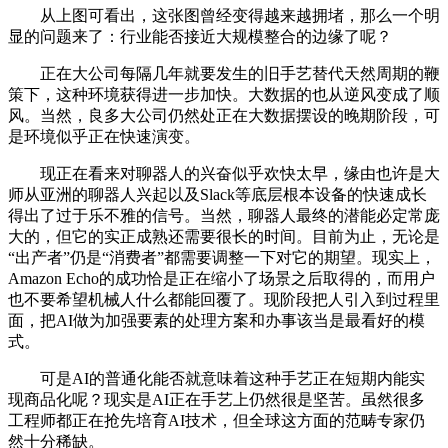
从上图可看出，这张图曾经变得越来越拥堵，那么一个明
显的问题来了：行业能否接近大规模整合的边缘了呢？
正在大公司每隔几年就要发生的旧手艺替代天然周期的鞭
策下，这种环境获得进一步加快。大数据的也从逆风变成了顺
风。当然，良多大公司仍然处正在大数据摆设的晚期阶段，可
是环境似乎正在快速演变。
现正在看来对聊器人的兴奋似乎欢快太早，缘由也许是大
师从亚洲的聊器人兴起以及Slack等底层根本设备的快速成长
得出了过于乐不雅的信号。当然，聊器人最终的潜能必定常庞
大的，但它的实正成熟还需要很长的时间。目前为止，无论是
“出产者”仍是“消费者”都需要调整一下对它的期望。现实上，
Amazon Echo的成功恰是正在缩小了场景之后取得的，而用户
也不要希望机械人什么都能回覆了。现阶段把人引入到过程里
面，把AI做为加强要素的处理方案和办事该当是最看好的模
式。
可是AI的普通化能否就意味着这种手艺正在短期内能实
现商品化呢？现实是AI正在手艺上仍然很是坚苦。虽然很多
工程师都正在抢先培育AI技术，但全球这方面的范畴专家仍
然十分稀缺。