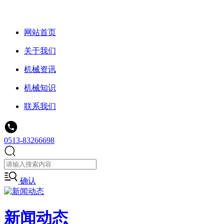
网站首页
关于我们
机械资讯
机械知识
联系我们
0513-83266698
确认
新闻动态