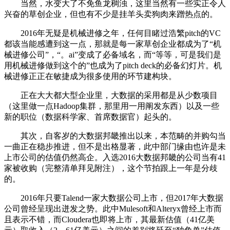
当然，水变大了不免鱼龙稠浊，这里当然有一些实正令人
兴奋的草创企业，但也有不少是挂羊头卖狗肉来蹭热点的。
2016年无疑是机械进修之年，任何目睹过浩繁pitch的VC
都该当能感遭到这一点，那就是每一家草创企业都成为了“机
械进修公司”，“。ai”变成了必备域名，而“等等，可是我们是
用机械进修做到这个的”也成为了pitch deck的必备幻灯片。机
械进修正正在敏捷成为很多使用的环节建构块。
正在大大都大型企业里，大数据的采用都是从少数项目
（这里做一点Hadoop集群，那里用一用阐发东西）以及一些
新的职位（数据科学家、首席数据官）起头的。
其次，自客岁的大数据邦畿推出以来，本范畴的并购勾当
一曲正在稳步推进，但不是出格显著，此中部门缘由也许是未
上市公司的估值仍然高企。入选2016大数据邦畿的公司当有41
家被收购（完整清单拜见附注），这个节拍跟上一年是分歧
的。
2016年只要Talend一家大数据公司上市，但2017年大数据
公司曾经呈现出迸发之势。此中Mulesoft和Alteryx曾经上市而
且表示不错，而Cloudera也即将上市，其最新估值（41亿美