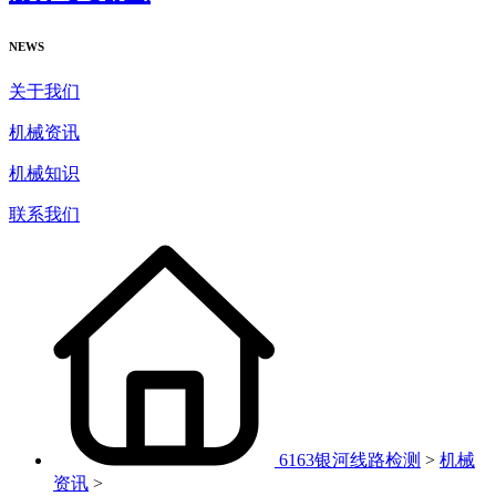
NEWS
关于我们
机械资讯
机械知识
联系我们
6163银河线路检测
>
机械
资讯
>