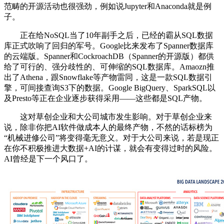
范畴的开源活动也很强劲，例如说Jupyter和Anaconda就是例
子。
正在给NoSQL当了10年副手之后，已经的霸从SQL数据
库正式吹响了回归的军号。Google比来发布了Spanner数据库
的云端版。Spanner和CockroachDB（Spanner的开源版）都供
给了可行的、强分歧性的、可伸缩的SQL数据库。Amaozn推
出了Athena，跟Snowflake等产物雷同，这是一款SQL数据引
擎，可间接查询S3下的数据。Google BigQuery、SparkSQL以
及Presto等正在企业逐步获得采用——这些都是SQL产物。
这对草创企业和大公司城市发生影响。对于草创企业来
说，除非你把AI软件做成本人的最终产物，不然的话标榜为
“机械进修公司”将变得毫无意义。对于大公司来说，若是现正
在你不积极推进大数据+AI的计谋，就会有变得过时的风险。
AI曾经是下一个风口了。