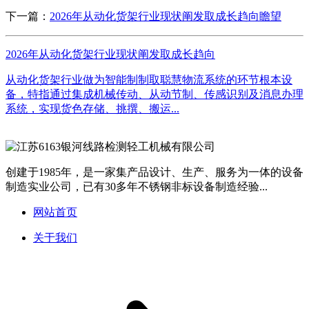
下一篇：
2026年从动化货架行业现状阐发取成长趋向瞻望
2026年从动化货架行业现状阐发取成长趋向
从动化货架行业做为智能制制取聪慧物流系统的环节根本设
备，特指通过集成机械传动、从动节制、传感识别及消息办理
系统，实现货色存储、挑撰、搬运...
创建于1985年，是一家集产品设计、生产、服务为一体的设备
制造实业公司，已有30多年不锈钢非标设备制造经验...
网站首页
关于我们