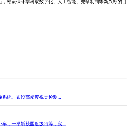
，鞭策保守学科取数字化、人工智能、先辈制制等新兴标的目
统、布设高精度视觉检测...
车，一举斩获国度级特等，实...