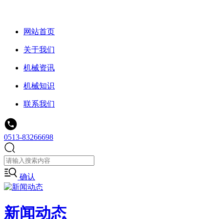
网站首页
关于我们
机械资讯
机械知识
联系我们
0513-83266698
确认
新闻动态