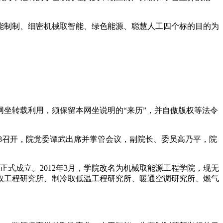
制制、细密机械取智能、绿色能源、聪慧人工四个标的目的为
坐转载利用，须保留本网坐说明的“来历”，并自傲版权等法令
58召开，院党委谭武出席并掌管会议，副院长、委员高乃平，院
正式成立。2012年3月，学院改名为机械取能源工程学院，现无
取工程研究所、制冷取低温工程研究所、暖通空调研究所、燃气