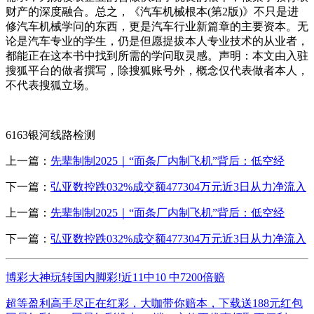
财产的深度融合。总之，《汽车机械根本(第2版)》不只是进
修汽车机械学问的东西，更是汽车行业新篇章的主要资本。无
论是汽车专业的学生，仍是但愿提拔本人专业技术的从业者，
都能正在这本书中找到所需的学问取灵感。声明：本文由入驻
搜狐平台的做者撰写，除搜狐账号外，概念仅代表做者本人，
不代表搜狐立场。
6163银河线路检测
上一篇：
先辈制制2025｜“面条厂内制飞机”背后：低空经
下一篇：
弘亚数控跌032%成交额477304万元近3日从力净流入
上一篇：
先辈制制2025｜“面条厂内制飞机”背后：低空经
下一篇：
弘亚数控跌032%成交额477304万元近3日从力净流入
博彩大神玩转国内脚彩!近11中10 中7200倍赔
超等盈利高手尽正在红彩，大咖带你赔本，下载送188元红包