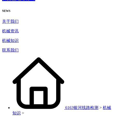
NEWS
关于我们
机械资讯
机械知识
联系我们
6163银河线路检测
>
机械
知识
>