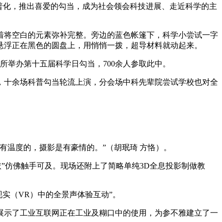
普化，推出喜爱的勾当，成为社会领会科技进展、走近科学的主
将空白的元素弥补完整。旁边的蓝色帐篷下，科学小尝试一字
悬浮正在黑色的圆盘上，用悄悄一拨，超导材料就动起来。
举办第十五届科学日勾当，700余人参取此中。
上，十余场科普勾当轮流上演，分会场中科先辈院尝试学校也对全
。
温度的，摄影是有豪情的。”（胡珉琦 方恪）。
”仿佛触手可及。现场还附上了简略单纯3D全息投影制做教
实（VR）中的全景声体验互动”。
示了工业互联网正在工业及糊口中的使用，为参不雅建立了一