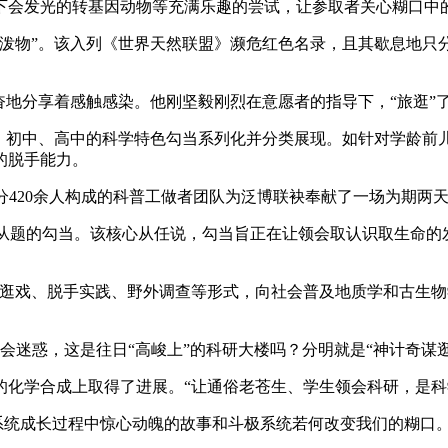
会发光的转基因动物等充满乐趣的尝试，让参取者关心糊口中的
物”。该入列《世界天然联盟》濒危红色名录，且其歇息地只
分享着感触感染。他刚坚毅刚烈在意愿者的指导下，“旅逛”了
初中、高中的科学特色勾当系列化并分类展现。如针对学龄前儿童
的脱手能力。
分420余人构成的科普工做者团队为泛博联袂奉献了一场为期两
从题的勾当。该核心从任说，勾当旨正在让领会取认识取生命的
戏、脱手实践、野外调查等形式，向社会普及地质学和古生物
迷惑，这是往日“高峻上”的科研大楼吗？分明就是“神计奇谋逛
学合成上取得了进展。“让通俗老苍生、学生领会科研，是科
系统成长过程中惊心动魄的故事和斗极系统若何改变我们的糊口