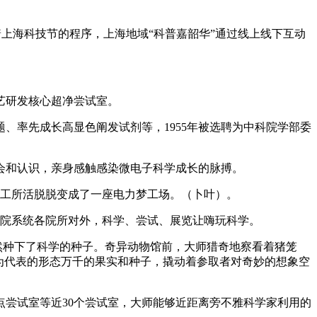
上海科技节的程序，上海地域“科普嘉韶华”通过线上线下互动
艺研发核心超净尝试室。
率先成长高显色阐发试剂等，1955年被选聘为中科院学部委
和认识，亲身感触感染微电子科学成长的脉搏。
工所活脱脱变成了一座电力梦工场。（卜叶）。
分院系统各院所对外，科学、尝试、展览让嗨玩科学。
然种下了科学的种子。奇异动物馆前，大师猎奇地察看着猪笼
为代表的形态万千的果实和种子，撬动着参取者对奇妙的想象空
尝试室等近30个尝试室，大师能够近距离旁不雅科学家利用的