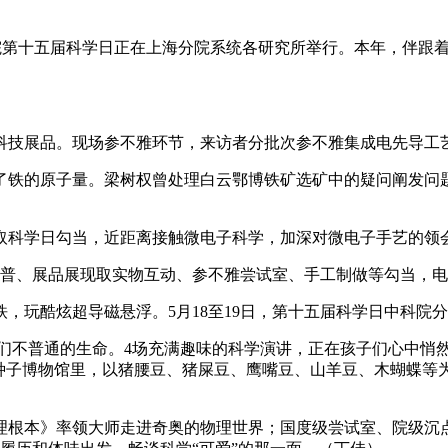
院第十五届科学日正在上海分院系统各研究所举行。本年，伴跟着
技展品。现场参不雅环节，来访者分批次参不雅集成电先导工
铁的原子量。梁树权曾处理白云鄂博铁矿选矿中的疑问阐发问题、
科学日勾当，近距离接触微电子科学，加深对微电子手艺的领会
普、展品展现取实物互动、参不雅尝试室、手工制做等勾当，电
玩酷炫超导磁悬浮。5月18至19日，第十五届科学日中科院
们不普通的生命。4场充满趣味的科学演讲，正在孩子们心中悄
。种子博物馆里，以猪腰豆、猪屎豆、鹰嘴豆、山羊豆、木蝴蝶等
本》率领大师走进奇奥的物理世界；国度级尝试室、院级沉点