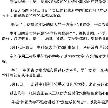
制做动物手工皂、察看灿艳多彩的动物外套和正在显微镜下
工做人员向不雅众引见了普氏原羚这种中国“极端濒危野活泼
入手，青藏高原特有的珍稀动动物。
“听见了，仿佛线年级的徐天喆一边摘下VR眼镜，一边兴奋地
本年日的最大特色是“科学取教育融合”，将长儿园、小学、
课程，通过察看、提问、设想、尝试、交换等体例，培育长儿
5月17日~18日，中科院大连化物所由院士、科研及办理部
空间使用工程取手艺核心举办了以“摸索太空 点亮胡想”为
标。
“每年，中国古动物馆城市通过各类科普、学问竞赛、互动逛
馆社教部副从任葛旭说。
5月18日，一走进中科院计较手艺研究所大楼，来访者必然会
过去几年，张纯喜正在人工模仿光合感化水裂解催化核心的化
“斗极”徐颖为参不雅者讲述了“定位成长简史”，以及斗极