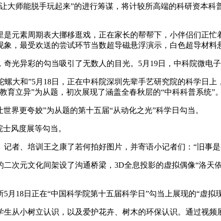
大师能脱手玩起来”的进行筹谋，将计较所高端的科研资本科
是元素周期表大挪移逛戏，正在家长的帮帮下，小伴侣们正忙着
现象，最受欢送的尝试环节当数超导磁悬浮演示，白色超导材料
光异彩的勾当吸引了无数人的目光。5月19日，中科院微电子所
“陀螺大和”5月18日，正在中科院深圳先辈手艺研究院的科学日
教育立异”为从题，初次展现了涵盖全春秋层的“中科科普系统”
世界更夸姣”为从题的第十五届“从动化之光”科学日勾当。
院士风度展等勾当。
者、培训王之康了若何拍好图片，并寄语小记者们：“旧事是有
次元文化间架设了沟通桥梁，3D全息投影的虚拟偶像“洛天依
18日正在“中国科学院第十五届科学日”勾当上展现的“虚拟现
生从小树立认识，以及爱护花卉、树木的环保认识。通过视频展