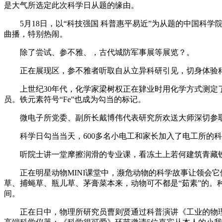
是大气所选定此次科学日从题的缘由。
5月18日，以“科技强国 科普惠平易近”为从题的中国科学
曲播，特别热闹。
除了尝试、参不雅、，古代城防军事展等展览？。
正在展现区，参不雅者听取自从立异科研引见，切身体验科
上世纪30年代，化学家梁树权正在肄业时用化学方式测定了
员。铁元素符号“Fe”也成为勾当的标记。
微电子所党委、副所长戴博伟代表研究所欢送大师深切参取
科学日勾当当天，600多名小电工和家长加入了电工所的科
听院士讲一堂摩擦润滑的专业课，看冻土上若何建筑青藏铁，
正在明星动物MINI课堂中，濒危动物的科学故事让领会它
草、捕蝇草、瓶儿草、茅膏菜本来，动物可不都是“茹素”的
间。
正在日中，物理所研究员曹则贤通过科普演讲《工业的物理根