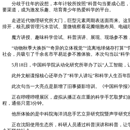
分歧于往年的设想，本年计较所按照“科普勾当要成心思，让
要渠道，成为激发乐趣、培育青少年热爱科学的平台。
走进近代物理研究所大门，巨型元素周期表送面而来。这里
排开，核孔膜管理污水尝试、显微镜察看花瓣细胞布局、电磁
魔方讲授、趣味科学尝试、科普演讲、展现、现场参不雅，奇
“动物秋季大换拆”“奇异的立体视觉”“流离地球储存打算”
社会，共吸引了千余名市平易近参不雅体验。本次勾当以“科学
5月18日，中国科学院从动化研究所举办了以“人工智能，让
此外文献谍报核心还举办了“科学人讲坛”和科学人生百年
此次勾当一大亮点是新增了旧事摄影培训。《中国科学报》记
正在哔哩哔哩展区，虚拟从播正在庄重的科学手艺取梦幻的二
程，通俗只需3分钟。
他所体验的是中科院海洋消息手艺立异研究院暨声学研究所5月
正在沈阳使用生态所，科研人员通过科普演讲和科普，让学