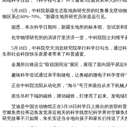
高端科学仪器；《科学很可爱》环节邀请5位嘉宾从本人的小我
5月18日，中科院新疆生态取地舆研究所的吐鲁番戈壁动物园
物区系占60%~70%。”新疆生地所研究员张道远引见。
据悉，本次科学日期间，新疆生地所的标本馆、尝试室和部门野
化学物理研究所的演讲厅里济济一堂，中科院院士刘维平易
5月18日，中科院空天消息研究院举行科学日勾当，通过科
生和社会科技快乐喜爱者带来了科普盛宴。
金属所出格设立“取祖国同业”展区，展现了面向国平易近经
趣味科学尝试通过亲手制做电，让奥秘的微电子科学变得“触
正在中科院沈阳从动化所，“海斗”号万米级自从水下机械人
抓住吊杆下端的磁铁，摆动磁铁，灯便亮了起来。发电锚现
艾迪是中国古动物馆正在5月18日科学日上推出的首部科普
空棘鱼类拉蒂迈鱼发觉亲近相关的科学线世纪科学界对空棘鱼
研究故事不只如斯，朱长安还当令地向孩子和家长们传送了天