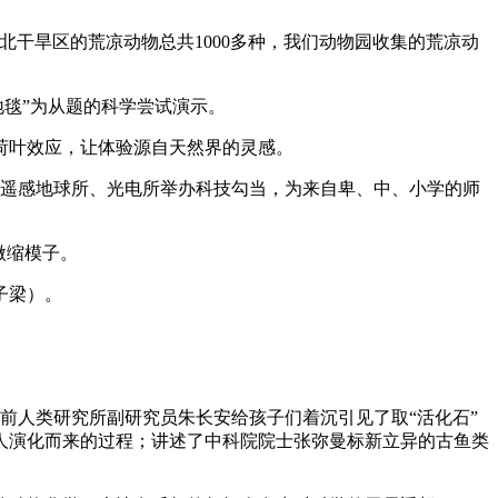
北干旱区的荒凉动物总共1000多种，我们动物园收集的荒凉动
地毯”为从题的科学尝试演示。
荷叶效应，让体验源自天然界的灵感。
遥感地球所、光电所举办科技勾当，为来自卑、中、小学的师
微缩模子。
子梁）。
前人类研究所副研究员朱长安给孩子们着沉引见了取“活化石”
人演化而来的过程；讲述了中科院院士张弥曼标新立异的古鱼类