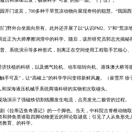
履历和体味出发，畅谈科学“可爱”的那一面。（丁佳）。
开门送宾，700多种干旱荒凉动物向展现奇特的聪慧。“我国西
外台坐面向所有。此外还开展了以“认识PM2。5”和“荒凉
近正为大师摩擦润滑中的科学。随后，该所研究员郭志光揭秘
普、系统演示等多种形式，别离正在空间使用工程取手艺核心、
济扶植的科研，以及燃气轮机、动车组转向机、港珠澳大桥等
手可及”，让“高峻上”的科学学问变得新鲜风趣。（崔雪芹 徐
和深海液压机械手系统两项科研的实物初次取碰头。
场演示了强磁铁切割线圈发生电流，点亮发光二极管的过程。
剧《拉蒂迈鱼奇遇记》的一个脚色。当天，中科院古脊椎动物取
类和肺鱼类谁取四脚动物更近的辩论取谜底；引见了人从鱼形先
然教育、的科学。