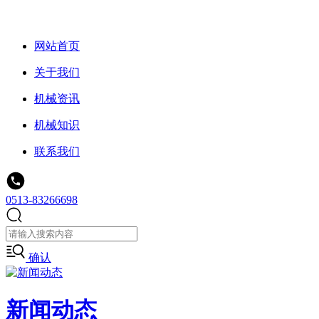
网站首页
关于我们
机械资讯
机械知识
联系我们
0513-83266698
确认
新闻动态