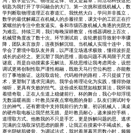
沟，数学是公式、物理是定律、语文是篇章，而活动科技这把
钥匙为我打开了学问融合的大门。第一次挑和巡线机械人，数
学判断取物理道理正在赛道汇。我恍然大白，学问并非孤立，
数学的最优解藏正在机械人的步履径里，课文中的工匠正在拧
紧螺丝的专注中愈发逼实。备和市级匹敌机械人角逐的光阴尤
为难忘。持续三周，我们每晚深耕教室，传感器调校上百次，
机械臂角度改了数十次。环节测试前，齿轮磨损导致射中率骤
降，团队未言放弃，连夜拆解沉组。当机械人实现十连中，我
学会了窘境中取队友并肩，以严谨立场逃求极致，懂得波折是
成长的必经之。更沉塑了我的思维，面临问题不再局限于尺度
谜底，而是自动摸索多元解法。系统思维让我考虑周全，设想
调试更将创制性取严谨性相融，既敢天马行空位构想，亦能敷
衍了事地验证。这段取齿轮、代码相伴的路程，不只提拔了技
术，更塑制了逃求完满的。我学会将理论化为实践，懂得协做
倾听，更具有失败的怯气。这份成长聪慧如核默算法，我怀揣
着猎奇取，正在人生道上稳健前行。杯的舞台，我心中却浮现
无数温暖画面：叶教员深夜点窜电图的身影，队友们测试时专
注的神气，还有窘境中支持我前行的力量。初识机械人，满桌
的硬件取电板让我茫然无措。是叶教员耐心，递来操控手柄，
道理取方式。他教我的不只是手艺，更是拆解问题的思、逃求
完满的立场取深切思虑的眼界，让我正在摸索中不竭成长。备
赛光阴铭肌镂骨。为调试法式，我对着屏幕苦思数小时，频频