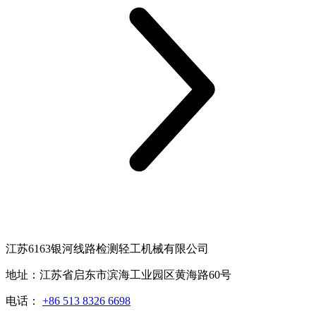
江苏6163银河线路检测轻工机械有限公司
地址：江苏省启东市滨海工业园区黄海路60号
电话：
+86 513 8326 6698