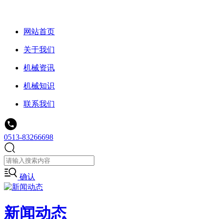
网站首页
关于我们
机械资讯
机械知识
联系我们
0513-83266698
确认
新闻动态