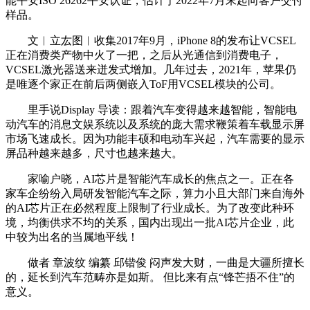
能平安ISO 26262平安认证，估计于2022年7月末起向客户交付
样品。
文︱立厷图︱收集2017年9月，iPhone 8的发布让VCSEL
正在消费类产物中火了一把，之后从光通信到消费电子，
VCSEL激光器送来迸发式增加。几年过去，2021年，苹果仍
是唯逐个家正在前后两侧嵌入ToF用VCSEL模块的公司。
里手说Display 导读：跟着汽车变得越来越智能，智能电
动汽车的消息文娱系统以及系统的庞大需求鞭策着车载显示屏
市场飞速成长。因为功能丰硕和电动车兴起，汽车需要的显示
屏品种越来越多，尺寸也越来越大。
家喻户晓，AI芯片是智能汽车成长的焦点之一。正在各
家车企纷纷入局研发智能汽车之际，算力小且大部门来自海外
的AI芯片正在必然程度上限制了行业成长。为了改变此种环
境，均衡供求不均的关系，国内出现出一批AI芯片企业，此
中较为出名的当属地平线！
做者 章波纹 编纂 邱锴俊 闷声发大财，一曲是大疆所擅长
的，延长到汽车范畴亦是如斯。 但比来有点“锋芒捂不住”的
意义。