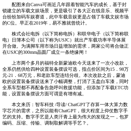
配图来自Canva可画近几年跟着智能汽车的成长，基于封
锁建立的车载文娱场景，更是吸引了各大正在线音乐、视频平
台纷纷加码车娱赛道，此中车载音娱更是占领了车载文娱市场
的C位。早正在2019年，易不雅就曾统计。
株式会社电拆（以下简称电拆）和联华电子（以下简称联
电）日簿本公司（以下称为USJC）就出产车载功率半导体展
开合做。为满脚车用市场日益增加的需求，两家公司将合做正
在USJC的300mm晶圆厂成立一条绝缘闸！
上市两个多月的福特全新蒙迪欧今天送来了一次小改款，
全系仍然供给四种设置装备摆设可选，指点价区间为15．98万
元-21．68万元，和老款车型连结分歧。本次改款之后，蒙迪
欧的设置装备摆设送来了小幅调整，打消了玉盘白车漆，同时
全系车型都不再配备告急呼叫救援功能，但添加了车载ETC功
能，设置装备摆设方面可谓是有增有减。
本文来历：智车科技 /导读/ ChatGPT了存算一体大算力数
字芯片的需求，之所以能有ChatGPT，很大程度上仰仗数字手
艺的支持。数字手艺是人类汗青上最为伟大的发现之一，包罗
编码、压缩、传输、调制取解调等手艺？。