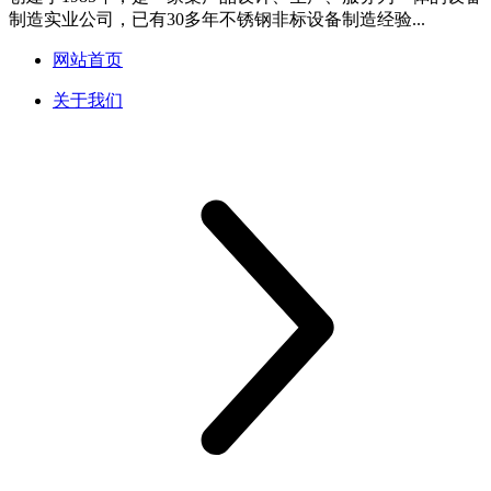
制造实业公司，已有30多年不锈钢非标设备制造经验...
网站首页
关于我们