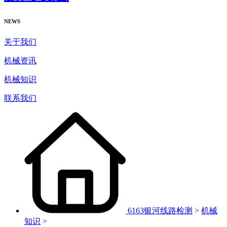
NEWS
关于我们
机械资讯
机械知识
联系我们
6163银河线路检测
>
机械
知识
>