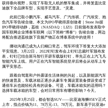
获得垂向视野，实现了车取无人机的整车集成，并将笼盖比亚
迪旗下全品牌车型，实现手艺普及。“灵鸢。
此前已取小鹏汽车、威马汽车、广汽传祺、广汽埃安、抱
负汽车等告竣合做。本文为IPO早晓得原创做者｜Stone Jin据
IPO早晓得动静，荔枝（NASDAQ：LIZI）日前颁布发表取中
国车联网企业博泰车联网（以下简称“博泰”）告竣合做，两边
将配合推进荔枝旗下音频产物正在博泰系统中的使用！
挪动沟通已成为人们糊口常态，驾车环境下答复大大添加
平安现患。3月22日， 2022钉钉发布会上钉钉总裁叶军颁布发
表，钉钉已结合斑马智行开辟车载版钉钉，率先正在上汽飞凡
智能汽车上线。用户正在汽车智能系统登岸后将会从动车上专
属平安形态。
跟着自驾逛和户外露谋生活体例的兴起，以及新能源汽车
的快速普及，车载冰箱正逐步从豪车专属设置装备摆设变成了
通俗车从也能轻松具有的设备。可是，车载冰箱实的适用吗？
选择车载冰箱的车型，会对日常用车有哪些影响？今天。
2025年3月25日，都会智选SUV——比亚迪海狮05EV正式
上市，指点价钱为11。78万元-13。78万元。新车基于比亚迪e