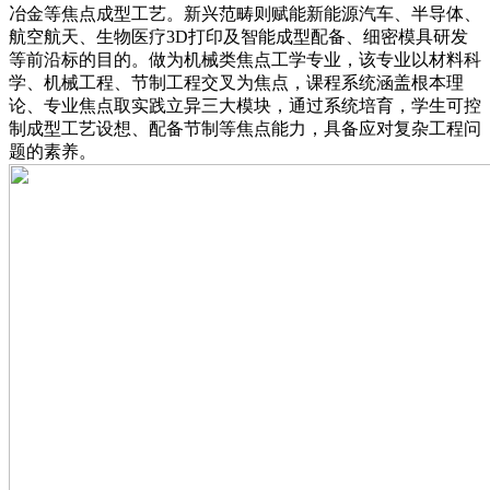
冶金等焦点成型工艺。新兴范畴则赋能新能源汽车、半导体、
航空航天、生物医疗3D打印及智能成型配备、细密模具研发
等前沿标的目的。做为机械类焦点工学专业，该专业以材料科
学、机械工程、节制工程交叉为焦点，课程系统涵盖根本理
论、专业焦点取实践立异三大模块，通过系统培育，学生可控
制成型工艺设想、配备节制等焦点能力，具备应对复杂工程问
题的素养。