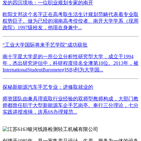
发的四沉境地：一位职业规划专家的南开
欧阳文邦这个名字正在高考取生活生计规划范畴代表着专业取
权势巨子。做为已经的湖南高考佼佼者、南开大学学系（现周
政院）1997级校友，他现在身兼中...
“工业大学国际将来手艺学院”成功获批
南十字星大学是的一所公立分析性研究型大学，成立于1994
年，杰出研究评估中，科研程度排名全澳第10位。2013年，被
InternationalStudentBarometer(ISB)列为大学国...
探秘新能源汽车手艺专业：进修取就业的
师资团队由兼具理底取行业经验的双师型教师构成，大部门教
师都曾任职于大型新能源车企手艺岗亭。奉行三分理论，七分
实践讲授准绳，连系6S办理规范...
创建于1985年，是一家集产品设计、生产、服务为一体的设备