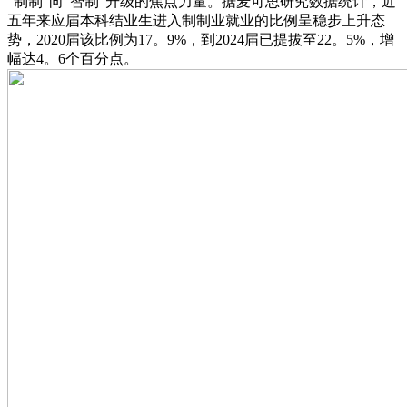
“制制”向“智制”升级的焦点力量。据麦可思研究数据统计，近
五年来应届本科结业生进入制制业就业的比例呈稳步上升态
势，2020届该比例为17。9%，到2024届已提拔至22。5%，增
幅达4。6个百分点。