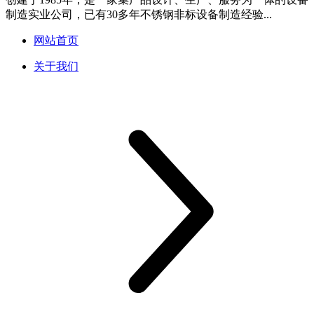
制造实业公司，已有30多年不锈钢非标设备制造经验...
网站首页
关于我们