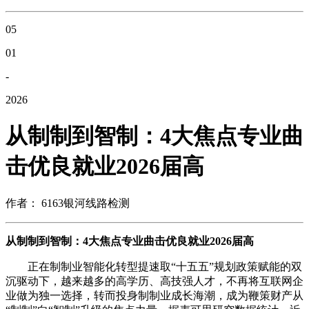
05
01
-
2026
从制制到智制：4大焦点专业曲
击优良就业2026届高
作者： 6163银河线路检测
从制制到智制：4大焦点专业曲击优良就业2026届高
正在制制业智能化转型提速取“十五五”规划政策赋能的双
沉驱动下，越来越多的高学历、高技强人才，不再将互联网企
业做为独一选择，转而投身制制业成长海潮，成为鞭策财产从