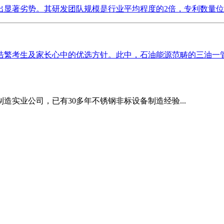
显著劣势。其研发团队规模是行业平均程度的2倍，专利数量位居
繁考生及家长心中的优选方针。此中，石油能源范畴的三油一管做
造实业公司，已有30多年不锈钢非标设备制造经验...