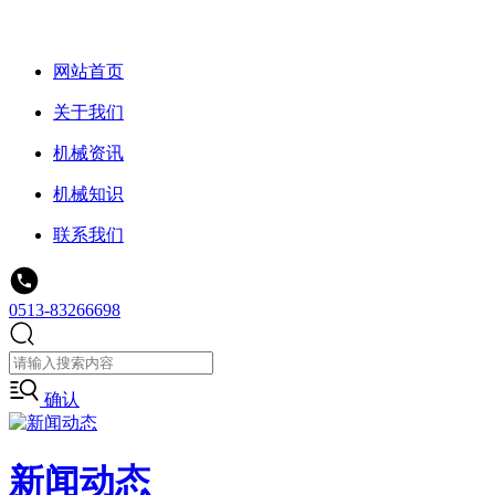
网站首页
关于我们
机械资讯
机械知识
联系我们
0513-83266698
确认
新闻动态