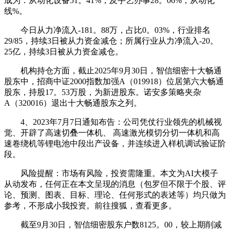
成为：从动化设备51。41%，及手艺办事28。06%，从动化
线%。
今日从力净流入-181。88万，占比0。03%，行业排名
29/85，持续3日被从力资金减仓；所属行业从力净流入-20。
25亿，持续3日被从力资金减仓。
机构持仓方面，截止2025年9月30日，智信细密十大畅通
股东中，招商中证2000指数加强A（019918）位居第六大畅通
股东，持股17。53万股，为新进股东。诺安多策略夹杂
A（320016）退出十大畅通股东之列。
4、2023年7月7日通知布告：公司凭仗行业领先的机械视
觉、开辟了高速切叠一体机、 高速激光模切分切一体机和高
速卷绕机等锂电池中段出产设备，并连续进入样机调试验证阶
段。
风险提醒：市场有风险，投资需隆重。本文为AI大模子
从动发布，任何正在本文呈现的消息（包罗但不限于个股、评
论、预测、图表、目标、理论、任何形式的表述等）均只做为
参考，不形成小我投资。前往搜狐，查看更多。
截至9月30日，智信细密股东户数8125。00，较上期削减