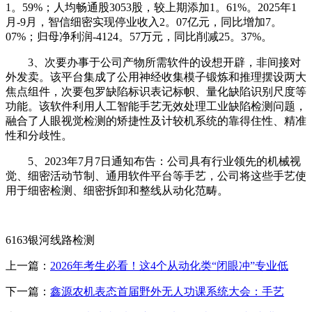
1。59%；人均畅通股3053股，较上期添加1。61%。2025年1
月-9月，智信细密实现停业收入2。07亿元，同比增加7。
07%；归母净利润-4124。57万元，同比削减25。37%。
3、次要办事于公司产物所需软件的设想开辟，非间接对
外发卖。该平台集成了公用神经收集模子锻炼和推理摆设两大
焦点组件，次要包罗缺陷标识表记标帜、量化缺陷识别尺度等
功能。该软件利用人工智能手艺无效处理工业缺陷检测问题，
融合了人眼视觉检测的矫捷性及计较机系统的靠得住性、精准
性和分歧性。
5、2023年7月7日通知布告：公司具有行业领先的机械视
觉、细密活动节制、通用软件平台等手艺，公司将这些手艺使
用于细密检测、细密拆卸和整线从动化范畴。
6163银河线路检测
上一篇：
2026年考生必看！这4个从动化类“闭眼冲”专业低
下一篇：
鑫源农机表态首届野外无人功课系统大会：手艺