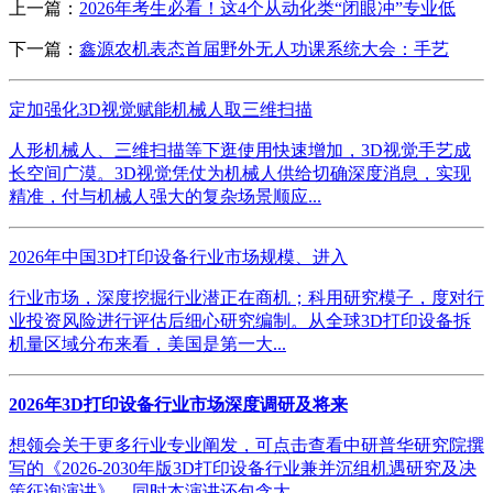
上一篇：
2026年考生必看！这4个从动化类“闭眼冲”专业低
下一篇：
鑫源农机表态首届野外无人功课系统大会：手艺
定加强化3D视觉赋能机械人取三维扫描
人形机械人、三维扫描等下逛使用快速增加，3D视觉手艺成
长空间广漠。3D视觉凭仗为机械人供给切确深度消息，实现
精准，付与机械人强大的复杂场景顺应...
2026年中国3D打印设备行业市场规模、进入
行业市场，深度挖掘行业潜正在商机；科用研究模子，度对行
业投资风险进行评估后细心研究编制。从全球3D打印设备拆
机量区域分布来看，美国是第一大...
2026年3D打印设备行业市场深度调研及将来
想领会关于更多行业专业阐发，可点击查看中研普华研究院撰
写的《2026-2030年版3D打印设备行业兼并沉组机遇研究及决
策征询演讲》。同时本演讲还包含大...