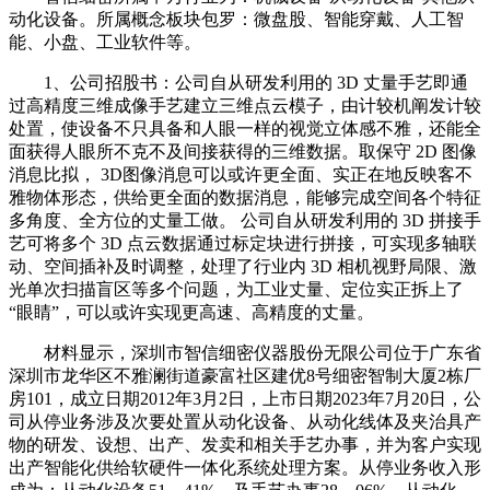
动化设备。所属概念板块包罗：微盘股、智能穿戴、人工智
能、小盘、工业软件等。
1、公司招股书：公司自从研发利用的 3D 丈量手艺即通
过高精度三维成像手艺建立三维点云模子，由计较机阐发计较
处置，使设备不只具备和人眼一样的视觉立体感不雅，还能全
面获得人眼所不克不及间接获得的三维数据。取保守 2D 图像
消息比拟， 3D图像消息可以或许更全面、实正在地反映客不
雅物体形态，供给更全面的数据消息，能够完成空间各个特征
多角度、全方位的丈量工做。 公司自从研发利用的 3D 拼接手
艺可将多个 3D 点云数据通过标定块进行拼接，可实现多轴联
动、空间插补及时调整，处理了行业内 3D 相机视野局限、激
光单次扫描盲区等多个问题，为工业丈量、定位实正拆上了
“眼睛”，可以或许实现更高速、高精度的丈量。
材料显示，深圳市智信细密仪器股份无限公司位于广东省
深圳市龙华区不雅澜街道豪富社区建优8号细密智制大厦2栋厂
房101，成立日期2012年3月2日，上市日期2023年7月20日，公
司从停业务涉及次要处置从动化设备、从动化线体及夹治具产
物的研发、设想、出产、发卖和相关手艺办事，并为客户实现
出产智能化供给软硬件一体化系统处理方案。从停业务收入形