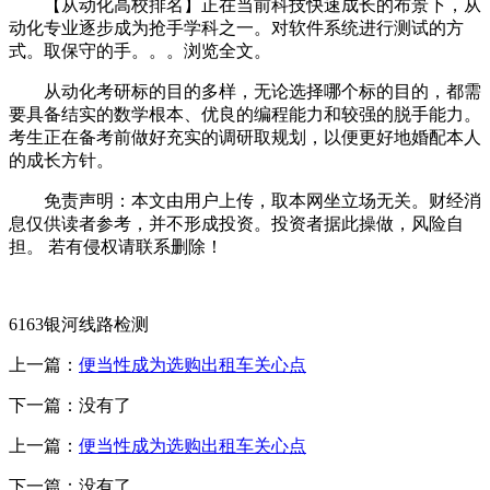
【从动化高校排名】正在当前科技快速成长的布景下，从
动化专业逐步成为抢手学科之一。对软件系统进行测试的方
式。取保守的手。。。浏览全文。
从动化考研标的目的多样，无论选择哪个标的目的，都需
要具备结实的数学根本、优良的编程能力和较强的脱手能力。
考生正在备考前做好充实的调研取规划，以便更好地婚配本人
的成长方针。
免责声明：本文由用户上传，取本网坐立场无关。财经消
息仅供读者参考，并不形成投资。投资者据此操做，风险自
担。 若有侵权请联系删除！
6163银河线路检测
上一篇：
便当性成为选购出租车关心点
下一篇：没有了
上一篇：
便当性成为选购出租车关心点
下一篇：没有了