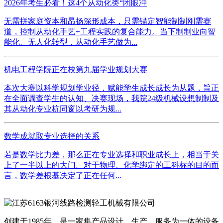
2026年考生必看！这4个从动化类“闭眼冲
无需拼家庭资本和昂扬深形成本，只需锚定智能制制刚需赛
道，控制从动化手艺+工程实践的复合能力。当下制制业向智
能化、无人化转型，从动化手艺做为...
机电工程学院正在校第九届学业规划大赛
本次大赛以科学规划学业径，赋能学生成长成长为从题，旨正
在全面调查学生的认知、决赛现场，我院24级机械设想制制及
其从动化专业杭同窗以考研为规...
数学成就取专业选择的关系
若是数学比力差，那么正在专业选择和职业成长上，相当于关
上了一半以上的大门。对于物理、化学绑定的工科标的目的而
言，数学差根基决定了正在任何...
创建于1985年，是一家集产品设计、生产、服务为一体的设备