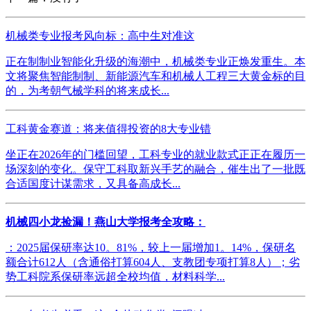
机械类专业报考风向标：高中生对准这
正在制制业智能化升级的海潮中，机械类专业正焕发重生。本
文将聚焦智能制制、新能源汽车和机械人工程三大黄金标的目
的，为考朝气械学科的将来成长...
工科黄金赛道：将来值得投资的8大专业错
坐正在2026年的门槛回望，工科专业的就业款式正正在履历一
场深刻的变化。保守工科取新兴手艺的融合，催生出了一批既
合适国度计谋需求，又具备高成长...
机械四小龙捡漏！燕山大学报考全攻略：
：2025届保研率达10。81%，较上一届增加1。14%，保研名
额合计612人（含通俗打算604人、支教团专项打算8人）；劣
势工科院系保研率远超全校均值，材料科学...