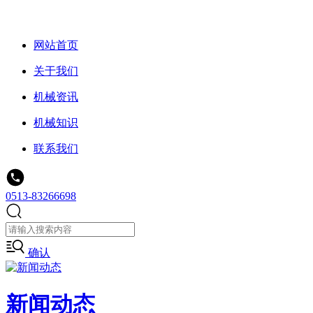
网站首页
关于我们
机械资讯
机械知识
联系我们
0513-83266698
确认
新闻动态