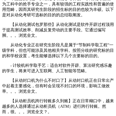
为工科中的抢手专业之一，具有较强的工程实践性和普遍的使
用范畴，因而其研究生阶段的招生标的目的也较为丰硕。以下
是对从动化考研可选标的目的的总结取阐发。
【从动化测试包罗那些】从动化测试是软件开辟过程顶用
于提高测试效率、削减反复劳动的主要手段。它通过编写
脚。。。浏览全文。
从动化专业正在研究生阶段凡是属于“节制科学取工程”一
级学科，但也可能涉及其他相关学科。按照分歧的研究标的目
的和学校设置，考生能够选择以下几个次要标的目的。
- 计较机科学取手艺：适合对软件开辟、算法研究感乐趣
的学生，将来可进入互联网、人工智能等范畴。
【从动封口机为什么不封口了】从动封口机正在日常出产
中起着主要感化，但有时会呈现不封口的环境，影响工做效
率。。。浏览全文。
【从动柜员机跨行转账多久到账】正在日常糊口中，越来
越多的人选择通过从动柜员机（ATM）进行跨行转账。然
而，很。。。浏览全文？。