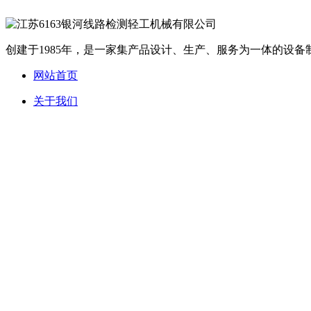
创建于1985年，是一家集产品设计、生产、服务为一体的设备制
网站首页
关于我们