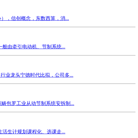
，信创概念，东数西算，消...
由牵引电动机、节制系统...
：取行业龙头宁德时代比拟，公司多...
畴包罗工业从动节制系统安拆制...
生计规划课程化、选课走...