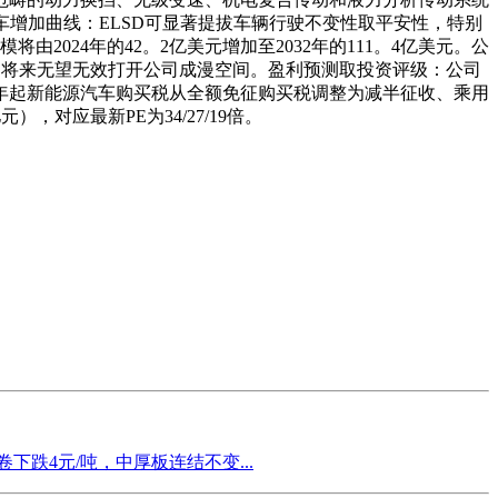
车增加曲线：ELSD可显著提拔车辆行驶不变性取平安性，特别
2024年的42。2亿美元增加至2032年的111。4亿美元。公
，将来无望无效打开公司成漫空间。盈利预测取投资评级：公司
6年起新能源汽车购买税从全额免征购买税调整为减半征收、乘用
元），对应最新PE为34/27/19倍。
跌4元/吨，中厚板连结不变...