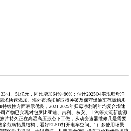
1。51亿元，同比增加64%~86%；估计2025Q4实现归母净
HT）需求快速添加、海外市场拓展取得冲破及保守燃油车范畴稳步
性方面表示优良，2021-2025年归母净利润年均复合增速
：公司产物已实现对包罗比亚迪、吉利、东安、上汽等支流新能源
摩擦片持久正在高温高压形态下工做，从动变速器维修凡是需要
多范畴拓展结构，看好ELSD打开电车空间。1）多使用场景
范畴的动力换挡、无级变速、机电复合传动和液力分析传动系统