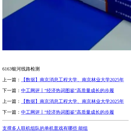
6163银河线路检测
上一篇：
【数据】南京消息工程大学、南京林业大学2025年
下一篇：
中工网评丨“经济热词图鉴”高质量成长的步履
上一篇：
【数据】南京消息工程大学、南京林业大学2025年
下一篇：
中工网评丨“经济热词图鉴”高质量成长的步履
支撑多人联机组队的单机逛戏有哪些 能组