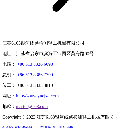
江苏6163银河线路检测轻工机械有限公司
地址：江苏省启东市滨海工业园区黄海路60号
电话：
+86 513 8326 6698
总机：
+86 513 8386 7700
传真： +86 513 8333 3810
网址：
http://www.yncjxd.com
邮箱：
master@163.com
Copyright © 2023 江苏6163银河线路检测轻工机械有限公司
6163银河线路检测
|
营业执照
丨
网站地图