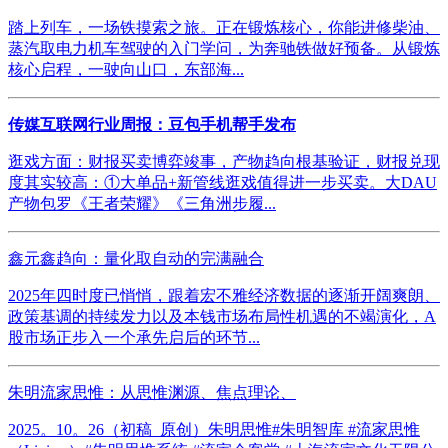
踏上列车，一场铁摸索之旅。正在锻炼核心，你能进修柴油、
蒸汽取电力机车驾驶的入门学问，为奔驰铁做好预备。从锻炼
核心启程，一驶向山口，东部海...
传媒互联网行业周报：豆包手机帮手发布
逛戏方面：财报买卖博弈竣事，产物趋向根基验证，财报兑现
度其实较高：①大单品+新管线逛戏值得进一步买卖。大DAU
产物包罗《王者荣耀》《三角洲步履...
鑫元鑫趋向：量化取自动的完满融合
2025年四时度已悄悄，跟着宏不雅经济数据的逐渐开阔爽朗、
政策基调的持续发力以及本钱市场布局性机遇的不竭演化，A
股市场正步入一个承先启后的环节...
朱明流家思惟：从思惟渊源、焦点理论、
2025。10。26（初稿_原创）朱明思惟#朱明智库 #流家思惟